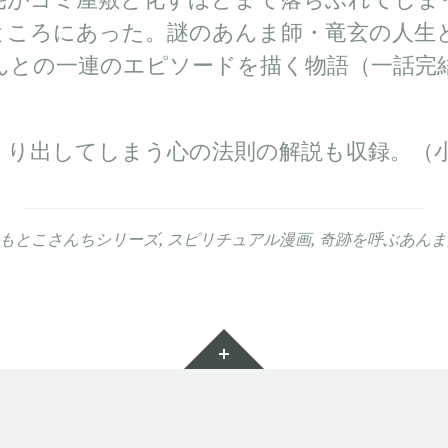
ところにあった。謎のあんま師・竜玄の人生
んとの一連のエピソードを描く物語（一話完
くり出してしまう心の法則の解説も収録。（
もとこさんちシリーズ
,
スピリチュアル漫画
,
奇跡を呼ぶあんま
ウ
ィ
ジ
ェ