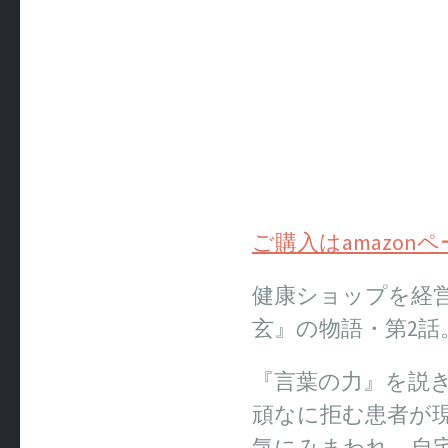
ご購入はamazon
健康ショップを経
玄』の物語・第2話
『言葉の力』を説
頑なに拒む患者が
気にみまわれ、自