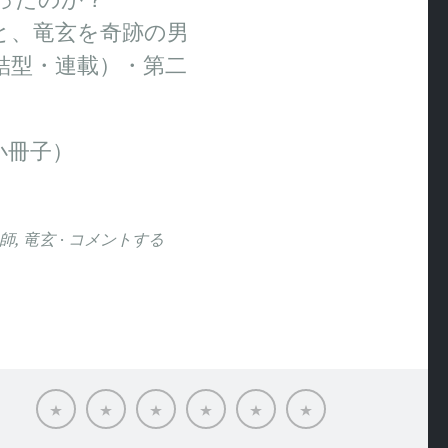
と、竜玄を奇跡の男
結型・連載）・第二
小冊子）
師
,
竜玄
コメントする
ホ
ブ
ベ
お
Works
関
ー
ラ
ル
知
連
ム
ン
ダ・
ら
メ
ド
エ
せ
デ