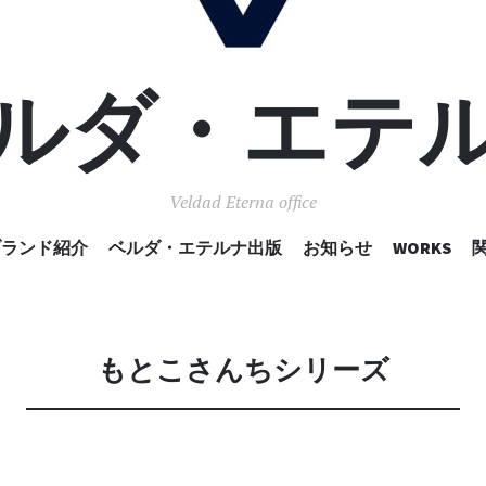
ルダ・エテ
Veldad Eterna office
コ
ブランド紹介
ベルダ・エテルナ出版
お知らせ
WORKS
ン
テ
ン
ツ
へ
もとこさんちシリーズ
移
動