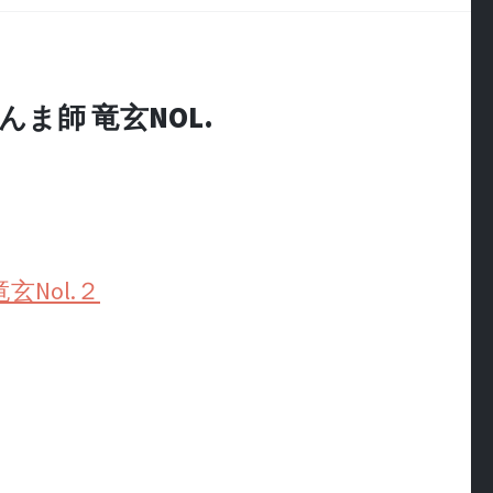
師 竜玄NOL.
Nol.２