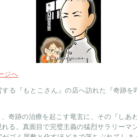
ページへ
営する『もとこさん』の店へ訪れた『奇跡を
。
き、奇跡の治療を起こす竜玄に、その『しあ
現れる。真面目で完璧主義の猛烈サラリーマ
宅がゴミ屋敷と化すほどまで落ちぶれてしま