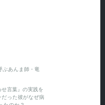
呼ぶあんま師・竜
わせ言葉』の実践を
ンだった彼がなぜ病
ったのか？