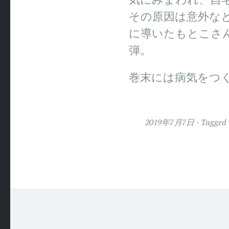
その原因は意外な
に導いたもとこさ
弾。
巻末には病気をつ
2019年7月7日
Tagged