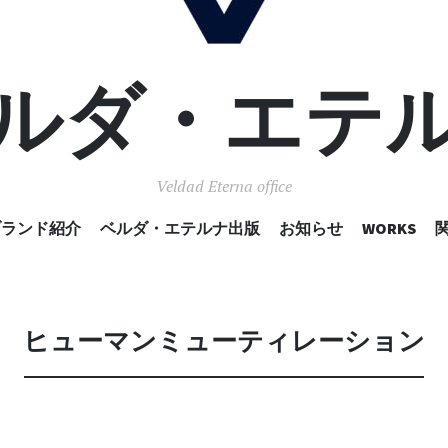
ルダ・エテ
Veldad Eterna office
コ
ブランド紹介
ベルダ・エテルナ出版
お知らせ
WORKS
ン
テ
ン
ツ
へ
ヒューマンミューティレーション
移
動