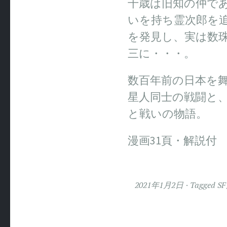
千歳は旧知の仲で
いを持ち霊次郎を
を発見し、実は数
三に・・・。
数百年前の日本を
星人同士の戦闘と
と戦いの物語。
漫画31頁・解説付
2021年1月2日
Tagged
S