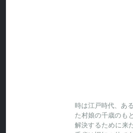
時は江戸時代、あ
た村娘の千歳のも
解決するために来