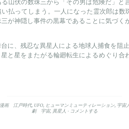
ある山伏の数珠三から「その男は危険だ」と
追い払ってしまう。一人になった霊次郎は数
珠三が神隠し事件の黒幕であることに気づく
舞台に、残忍な異星人による地球人捕食を阻
、星と星をまたがる輪廻転生によるめぐり合
F漫画 江戸時代
,
UFO
,
ヒューマンミューティレーション
,
宇宙
劇 宇宙
,
異星人
コメントする