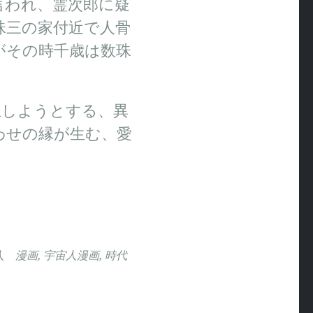
言われ、霊次郎に疑
珠三の家付近で人骨
がその時千歳は数珠
止しようとする、異
わせの縁が生む、愛
人 漫画
,
宇宙人漫画
,
時代