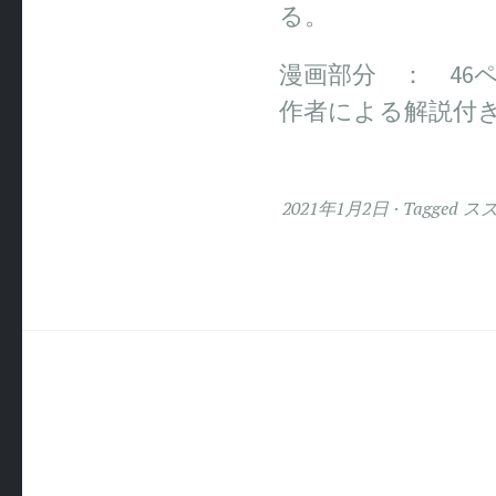
る。
漫画部分 ： 46
作者による解説付
2021年1月2日
Tagged
ス