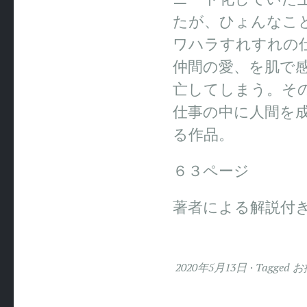
たが、ひょんなこ
ワハラすれすれの
仲間の愛、を肌で
亡してしまう。そ
仕事の中に人間を
る作品。
６３ページ
著者による解説付
2020年5月13日
Tagged
お