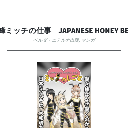
ッチの仕事 JAPANESE HONEY BE
ベルダ・エテルナ出版
,
マンガ