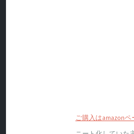
ご購入はamazon
ニート化していた