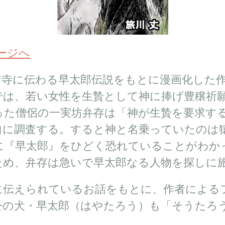
ページへ
前寺に伝わる早太郎伝説をもとに漫画化した
では、若い女性を生贄として神に捧げ豊穣祈
った僧侶の一実坊弁存は「神が生贄を要求す
自に調査する。すると神と名乗っていたのは
に『早太郎』をひどく恐れていることがわか
ため、弁存は急いで早太郎なる人物を探しに
に伝えられているお話をもとに、作者による
公の犬・早太郎（はやたろう）も「そうたろ