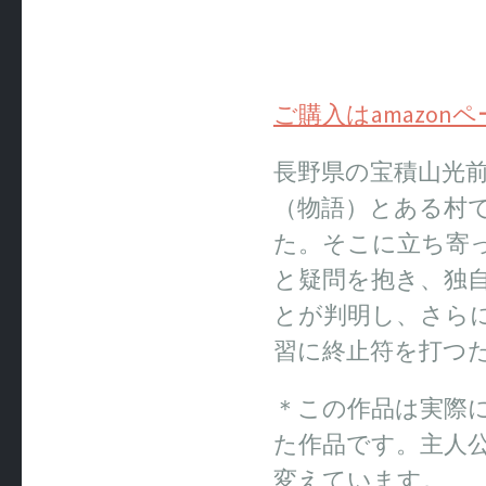
ご購入はamazon
長野県の宝積山光
（物語）とある村
た。そこに立ち寄
と疑問を抱き、独
とが判明し、さら
習に終止符を打つ
＊この作品は実際
た作品です。主人
変えています。