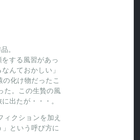
作品。
願をする風習があっ
るなんておかしい」
猿の化け物だったこ
った。この生贄の風
旅に出たが・・・。
フィクションを加え
う」という呼び方に