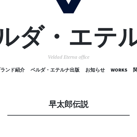
ルダ・エテ
Veldad Eterna office
コ
ブランド紹介
ベルダ・エテルナ出版
お知らせ
WORKS
ン
テ
ン
ツ
へ
早太郎伝説
移
動