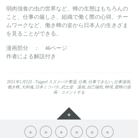
弱肉強食の虫の世界など、蜂の生態はもちろんの
こと、仕事の厳しさ、組織で働く際の心得、チー
ムワークなど、働き蜂の姿から日本人の生きざま
を見ることができる。
漫画部分 ： 46ページ
作者による解説付き
2021年1月2日
Tagged
スズメバチ撃退
,
仕事
,
仕事できない
,
仕事漫画
,
働き蜂
,
大和魂
,
日本ミツバチ
,
武士道 漫画
,
自己犠牲
,
蜂球
,
蜜蜂の漫
画
コメントする
ウ
ィ
ジ
ホ
ブ
ベ
お
Works
関
ー
ラ
ル
知
連
ェ
ム
ン
ダ・
ら
メ