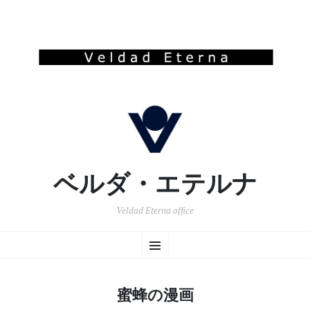
ベルダ・エテルナ
Veldad Eterna office
コ
メ
ン
テ
ン
ニ
ツ
蜜蜂の漫画
へ
ュ
移