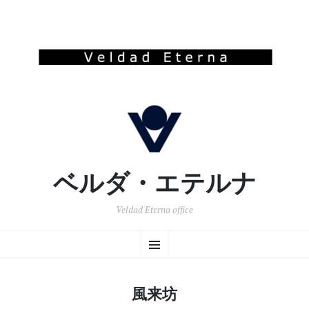
ベルダ・エテルナ
Veldad Eterna office
コ
メ
ン
テ
ン
ニ
ツ
風来坊
へ
ュ
移