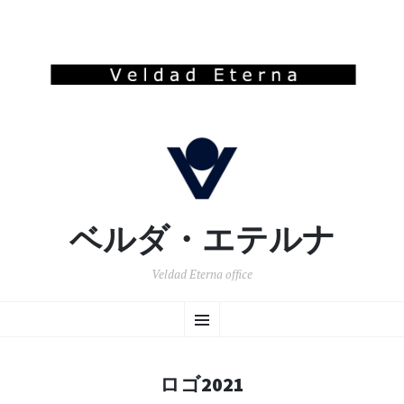
ベルダ・エテルナ
Veldad Eterna office
コ
メ
ン
テ
ン
ニ
ツ
ロゴ2021
へ
ュ
移