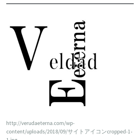
動
ー
http://verudaeterna.com/wp-
content/uploads/2018/09/サイトアイコンcropped-1-
1.jpg