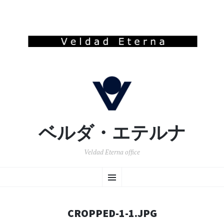
ベルダ・エテルナ
Veldad Eterna office
コ
メ
ン
テ
ン
ニ
ツ
CROPPED-1-1.JPG
へ
ュ
移